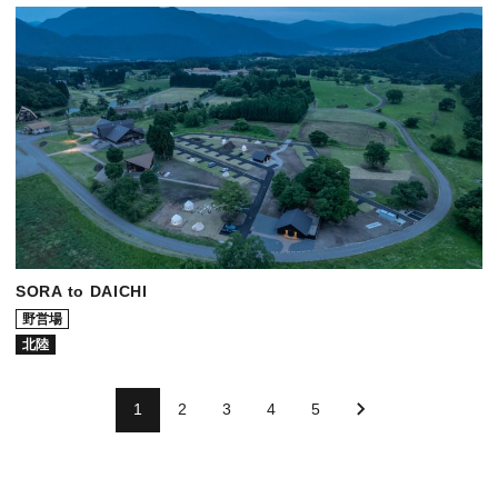
SORA to DAICHI
野営場
北陸
1
2
3
4
5