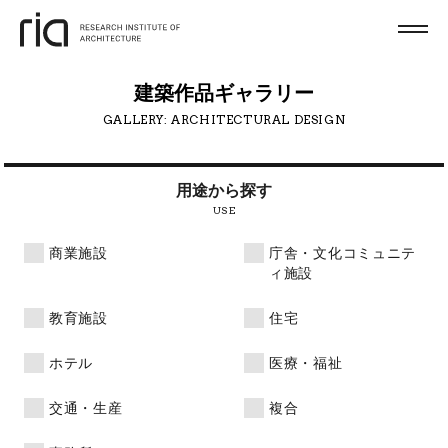
建築作品ギャラリー
GALLERY: ARCHITECTURAL DESIGN
用途から
探す
USE
商業施設
庁舎・文化コミュニテ
ィ施設
教育施設
住宅
ホテル
医療・福祉
交通・生産
複合