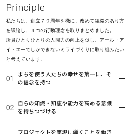
P
r
i
n
c
i
p
l
e
私たちは、創立７０周年を機に、改めて組織のあり方
を議論し、４つの行動理念を取りまとめました。
所員ひとりひとりの人間力の向上を促し、アール・ア
イ・エーでしかできないミライづくりに取り組みたい
と考えています。
まちを使う人たちの幸せを第一に、そ
の信念を持つ
自らの知識・知恵や能力を高める意識
を持ちつづける
プロジェクトを実現に導くことを働き