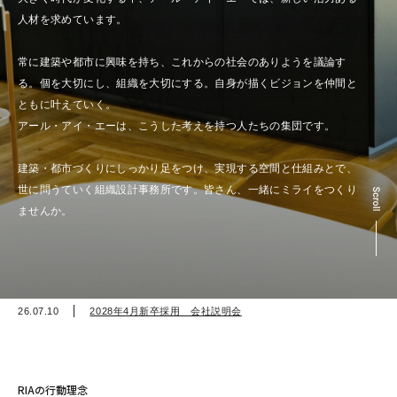
人材を求めています。
常に建築や都市に興味を持ち、これからの社会のありようを議論す
る。個を大切にし、組織を大切にする。自身が描くビジョンを仲間と
ともに叶えていく。
アール・アイ・エーは、こうした考えを持つ人たちの集団です。
建築・都市づくりにしっかり足をつけ、実現する空間と仕組みとで、
世に問うていく組織設計事務所です。皆さん、一緒にミライをつくり
ませんか。
26.07.10
2028年4月新卒採用 会社説明会
RIAの行動理念