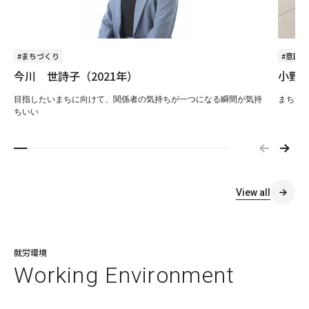
#まちづくり
#意匠
今川 世詩子（2021年）
小野村
目指したいまちに向けて、関係者の気持ちが一つになる瞬間が気持
まちづ
ちいい
View all
就労環境
W
o
r
k
i
n
g
E
n
v
i
r
o
n
m
e
n
t