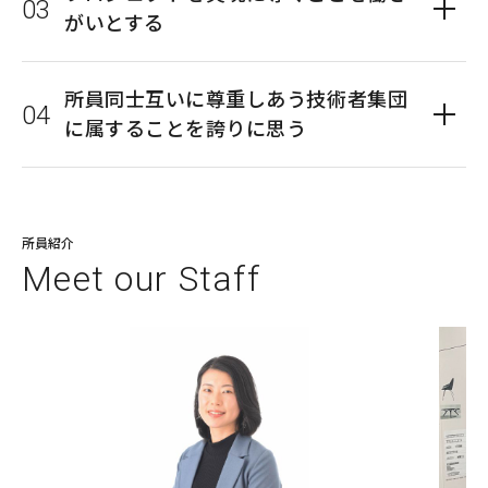
がいとする
所員同士互いに尊重しあう技術者集団
に属することを誇りに思う
所員紹介
M
e
e
t
o
u
r
S
t
a
f
f