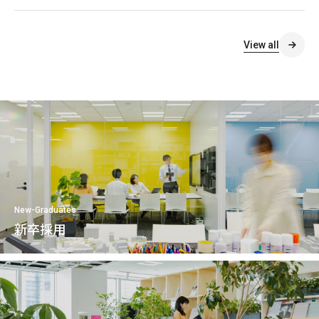
View all
New-Graduates
新卒採用