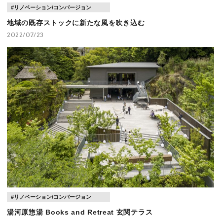
#リノベーション/コンバージョン
地域の既存ストックに新たな風を吹き込む
2022/07/23
第２回 RIA_TALK ～地域の暮らしをミライへー地域の
価値を紡ぐー～
#リノベーション/コンバージョン
湯河原惣湯 Books and Retreat 玄関テラス